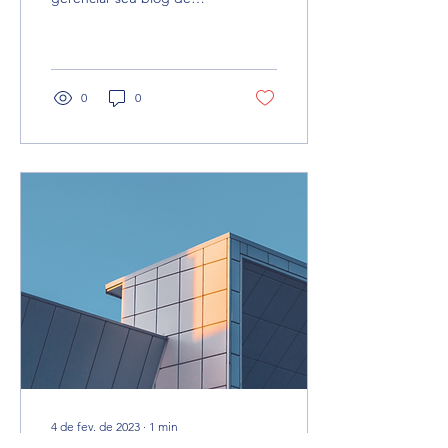
qualquer lugar. Neste post
do blog, compartilharemos
as formas de você...
0
0
4 de fev. de 2023
∙
1
min