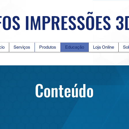
FOS IMPRESSÕES 3
cio
Serviços
Produtos
Educação
Loja Online
So
Conteúdo