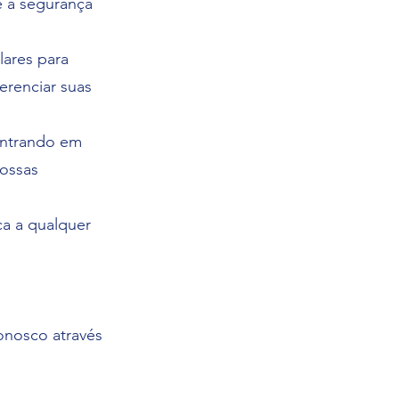
e a segurança
lares para
erenciar suas
entrando em
ossas
ca a qualquer
onosco através