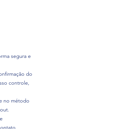
orma segura e
confirmação do
sso controle,
o e no método
out.
de
contato