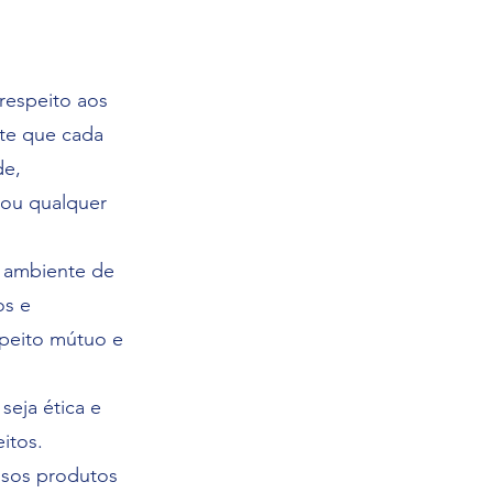
respeito aos
te que cada
de,
 ou qualquer
m ambiente de
os e
speito mútuo e
eja ética e
itos.
ssos produtos