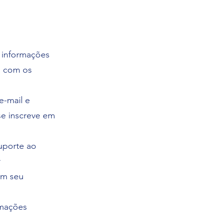
 informações
da com os
-mail e
se inscreve em
uporte ao
r
em seu
rmações