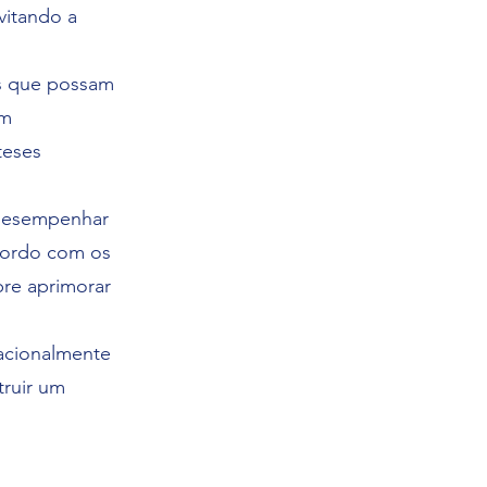
vitando a
as que possam
om
teses
 desempenhar
cordo com os
pre aprimorar
nacionalmente
truir um