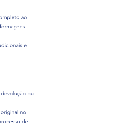
completo ao
nformações
dicionais e
a devolução ou
original no
 processo de