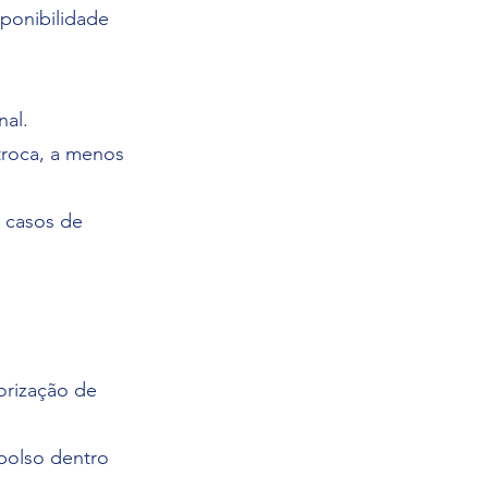
sponibilidade
nal.
troca, a menos
m casos de
orização de
bolso dentro